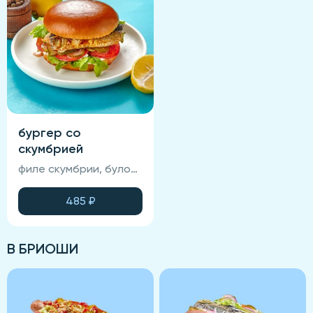
бургер со
скумбрией
филе скумбрии, булочка бриошь, маринованные огурцы, свежий помидор, салат айсберг, фирменный соус, томатный соус.
485
₽
В БРИОШИ