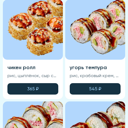
чикен ролл
угорь темпура
рис, цыплёнок, сыр сливочный, огурец, омлет тамаго, нори, соус унаги, стружка тунца, кунжут, сырная шапка (соевый соус , васаби и имбирь не входят в состав блюда)
рис, крабовый крем, авокадо, угорь, спайси-соус, унаги-соус, кунжут, нори, темпура (соевый соус, васаби и имбирь не входят в состав блюда)
365
₽
545
₽