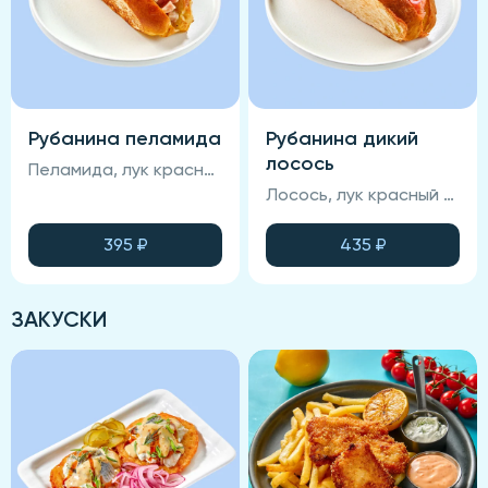
Рубанина пеламида
Рубанина дикий
лосось
Пеламида, лук красный маринованный, соус, зелень, булочка бриошь, лимон
Лосось, лук красный маринованный, соус, зелень, булочка бриошь, лимон
395
₽
435
₽
ЗАКУСКИ