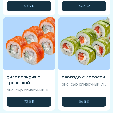
675
₽
445
₽
филадельфия с
авокадо с лососем
креветкой
рис, сыр сливочный, лосось, омлет тамаго, авокадо, соус унаги, кунжут, нори (соевый соус, васаби и имбирь не входят в состав блюда)
рис, сыр сливочный, креветка королевская, икра масаго, огурец, лосось, нори, соус манго-чили (соевый соус, васаби и имбирь не входят в состав блюда)
725
₽
545
₽