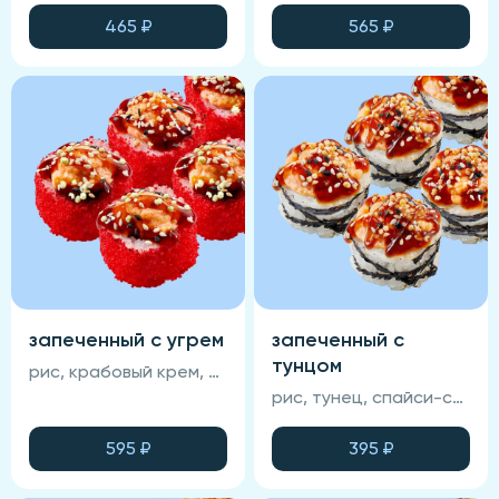
465
₽
565
₽
запеченный с угрем
запеченный с
тунцом
рис, крабовый крем, омлет тамаго, авокадо, икра масаго, унаги-соус, кунжут, угорь, нори, сырная шапка (соевый соус, васаби и имбирь не входят в состав блюда)
рис, тунец, спайси-соус, омлет тамаго, кунжут, нори, унаги-соус, сырная шапка (соевый соус, васаби и имбирь не входят в состав блюда)
595
₽
395
₽