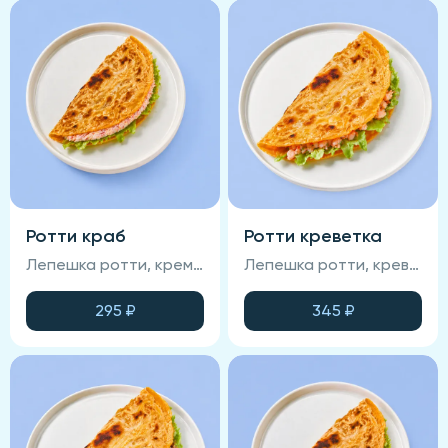
Ротти краб
Ротти креветка
Лепешка ротти, крем краб, манго чили, сатал айсберг
Лепешка ротти, креветка, салат айсбер, сливочный сыр
295
₽
345
₽