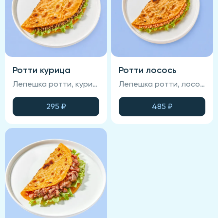
Ротти курица
Ротти лосось
Лепешка ротти, курица терияки, салат айсберг, древесные грибы
Лепешка ротти, лосось терияки, салат айсберг,
295
₽
485
₽