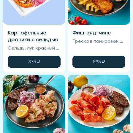
Картофельные
Фиш-энд-чипс
драники с сельдью
Треска в панировке, соус фирменный, соус спайси, картофель фри.
Сельдь, лук красный маринованный, сус горчичный, драники картофельные, зелень, огурцы маринованные, фирменный соус
375
₽
595
₽