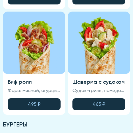
Биф ролл
Шаверма с судаком
Фарш мясной, огурцы маринованные, пекинская капуста, лук красный маринованный, соус для шавермы, соус фирменный, лаваш, помидоры
Судак-гриль, помидор, огурец свежий, салат Айсберг, лаваш, соус Фирменный.
495
₽
465
₽
БУРГЕРЫ