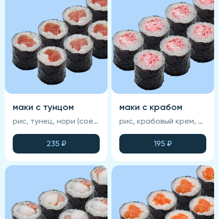
маки с тунцом
маки с крабом
рис, тунец, нори (соевый соус, васаби и имбирь не входят в состав блюда)
рис, крабовый крем, нори (соевый соус, васаби и имбирь не входят в состав блюда)
235
₽
195
₽