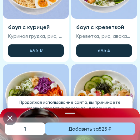
боул с курицей
боул с креветкой
Куриная грудка, рис, морковь, капуста красная, яйцо куриное, кукуруза зерно, соус спайси, соус фирменный, кунжут, луковый кранч.
Креветка, рис, авокадо, икра масаго, капуста красная, соус спайси, соус манго-чили, огурец свежий, нори, чука, сыр Брынза, апельсин.
495
₽
695
₽
Продолжая использование сайта, вы принимаете
условия обработки персональных данных
и
соглашаетесь с использованием аналитических файлов
cookies
Добавить за
525
₽
Понятно
боул с лососем
боул с тунцом