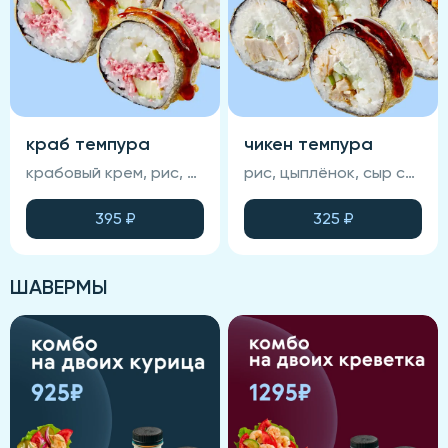
краб темпура
чикен темпура
крабовый крем, рис, авокадо, сыр сливочный, темпура, ика масаго, соус унаги, нори (соевый соус, васаби и имбирь не входят в состав блюда)
рис, цыплёнок, сыр сливочный, огурец, соус спайси, темпурный кляр, соус унаги, кунжут, нори (соевый соус , васаби и имбирь не входят в состав блюда)
395
₽
325
₽
ШАВЕРМЫ