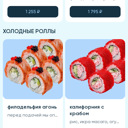
1 255
₽
1 795
₽
ХОЛОДНЫЕ РОЛЛЫ
филадельфия агонь
калифорния с
крабом
перед подачей мы опаливем ролл огнём, что придаёт ему особенный вкус! рис, нори, сыр сливочный, авокадо, огурец, лосось, унаги-соус,кунжут (соевый соус, васаби и имбирь не входят в состав блюда)
рис, икра масаго, огурец, авокадо, крабовый крем, нори (соевый соус, васаби и имбирь не входят в состав блюда)