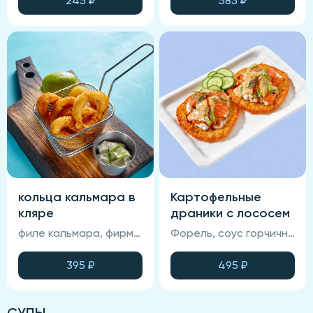
245
₽
585
₽
кольца кальмара в
Картофельные
кляре
драники с лососем
филе кальмара, фирменная глазурь, соус спайси, панировка.
Форель, соус горчичный, драник, зелень, огурцы свежие, соус фирменный.
395
₽
495
₽
СУПЫ