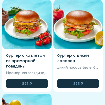
бургер с котлетой
бургер с диким
из мраморной
лососем
говядины
дикий лосось филе, булочка бриошь, овощи свежие, соус Рыба Агонь, соус медово-горчичный, соус фирменный.
Мраморная говядина, сыр чеддер, лук красный карамелизированный, булочка Бриошь, овощи свежие и маринованные, медово-горчичный и брусничный соус.
595
₽
575
₽