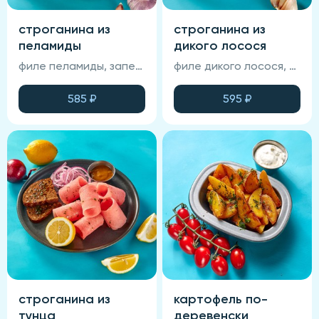
строганина из
строганина из
пеламиды
дикого лосося
филе пеламиды, запеченный хлеб, лук маринованный, фирменный соус, лимон
филе дикого лосося, запеченный хлеб, лук маринованный, фирменный соус, лимон
585
₽
595
₽
строганина из
картофель по-
тунца
деревенски