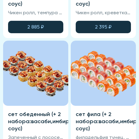
соус)
соус)
Чикен ролл, темпура с креветкой, калифорния с крабом, онигири ис крабом, темпура с угрем, авокадо с лососем
Чикен ролл, креветка-темпура, калифорния с крабом, маки с тунцом, маки огурец-авокадо,филадельфия агонь.
2 885
₽
2 395
₽
сет обеденный (+ 2
сет фила (+ 2
набора:васаби,имбирь,соевый
набора:васаби,имбирь
соус)
соус)
Запеченный с лососем, запеченный с тунцом, чикен ролл (по 6 шт в порции).
филадельфия тунец, филадельфия лосось, филадельфия креветка