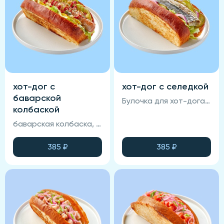
хот-дог с
хот-дог с селедкой
баварской
Булочка для хот-дога, филе сельди, лук красный маринованный, огурец маринованный, салат Айсберг, медово-горчичный соус, терияки.
колбаской
баварская колбаска, огурец маринованный, соус медово-горчичный, кетчуп, луковый кранч, булочка для хот дога.
385
₽
385
₽