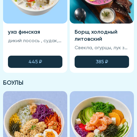
уха финская
Борщ холодный
литовский
дикий лосось , судак, морковь, картофель, помидор, специи, запеченный хлеб, зелень, сливки
Свекла, огурцы, лук зеленый, зелень, кефир, хрен, яйцо куриное, сметана, хлеб, картофельные дольки.
445
₽
385
₽
БОУЛЫ