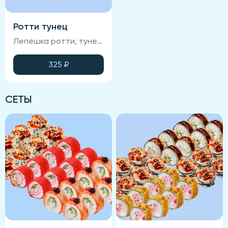
Ротти тунец
Лепешка ротти, тунец, яйцо, васаби, салат айсберг
325
₽
СЕТЫ