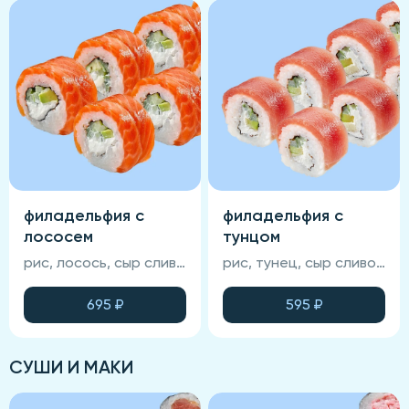
филадельфия с
филадельфия с
лососем
тунцом
рис, лосось, сыр сливочный, огурец, авокадо, нори (соевый соус, васаби и имбирь не входят в состав блюда)
рис, тунец, сыр сливочный, огурец, авокадо, нори, соус манго-чили (соевый соус, васаби и имбирь не входят в состав блюда)
695
₽
595
₽
СУШИ И МАКИ