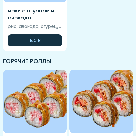
маки с огурцом и
авокадо
рис, авокадо, огурец, нори (соевый соус, васаби и имбирь не входят в состав блюда)
165
₽
ГОРЯЧИЕ РОЛЛЫ