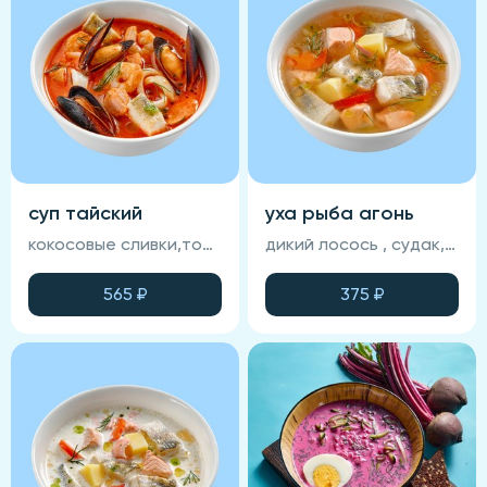
суп тайский
уха рыба агонь
кокосовые сливки,томатная основа, креветка, кальмар, лосось, судак, мидии, запеченный хлеб, зелень
дикий лосось , судак, морковь, картофель, помидор, специи, запеченный хлеб, зелень
565
₽
375
₽