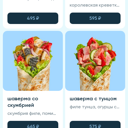
королевская креветка, помидор свежий, огурец свежий, зеленый салат, лаваш, соус спайси, соус фирменный
495
₽
595
₽
шаверма со
шаверма с тунцом
скумбрией
филе тунца, огурцы свежие, соус терияки, помидоры, зеленый салат, соус фирменный, лаваш
скумбрия филе, помидор свежий, лук красный маринованный, огурец маринованный, зеленый салат, лаваш, соус горчичный, соус томатный
465
₽
575
₽