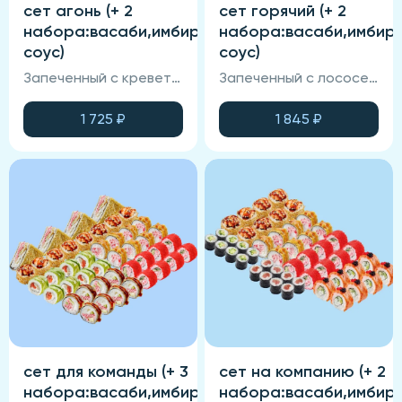
сет агонь (+ 2
сет горячий (+ 2
набора:васаби,имбирь,соевый
набора:васаби,имбирь
соус)
соус)
Запеченный с креветкой,калифорния крабом, филадельфия агонь.
Запеченный с лососем, запеченный с тунцом, креветка-темпура, чикен-темпура.
1 725
₽
1 845
₽
сет для команды (+ 3
сет на компанию (+ 2
набора:васаби,имбирь,соевый
набора:васаби,имбирь