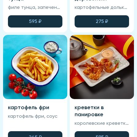
филе тунца, запеченный хлеб, лук маринованный, фирменный соус, лимон
картофельные дольки с фирменным соусом
595
₽
275
₽
картофель фри
креветки в
панировке
картофель фри, соус
королевские креветки, фирменная глазурь, соус спайси, панировка.