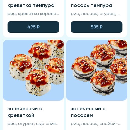
креветка темпура
лосось темпура
рис, креветка королевская, икра масаго, крабовый крем, сыр сливочный, темпура, нори, соус манго-чили (соевый соус, васаби и имбирь не входят в состав блюда)
рис, лосось, огурец, икра масаго, сыр сливочный, нори, темпурный кляр, соус манго-чили (соевый соус , васаби и имбирь не входят в состав блюда)
495
₽
585
₽
запеченный с
запеченный с
креветкой
лососем
рис, огурец, сыр сливочный, креветка королевская, унаги-соус, кунжут, нори, сырная шапка (соевый соус, васаби и имбирь не входят в состав блюда)
рис, лосось, спайси-соус, омлет тамаго, кунжут, нори, унаги-соус, сырная шапка (соевый соус, васаби и имбирь не входят в состав блюда)