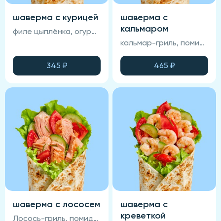
шаверма с курицей
шаверма с
кальмаром
филе цыплёнка, огурцы маринованные, пекинская капуста, соус спайси, соус фирменный, лаваш, помидоры
кальмар-гриль, помидор свежий, огурец свежий, зеленый салат, лаваш, соус спайси, соус фирменный.
345
₽
465
₽
шаверма с лососем
шаверма с
креветкой
Лосось-гриль, помидор свежий, огурец свежий, салат Айсберг, лаваш, соус Фирменный.