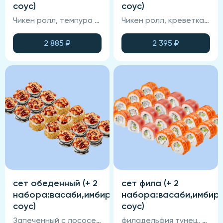
соус)
соус)
Чикен ролл, темпура с креветкой, калифорния с крабом, онигири ис крабом, темпура с угрем, авокадо с лососем
Чикен ролл, креветка-темпура, калифорния с крабом, маки с тунцом, маки огурец-авокадо,филадельфия агонь.
2 885
₽
2 395
₽
сет обеденный (+ 2
сет фила (+ 2
набора:васаби,имбирь,соевый
набора:васаби,имбирь
соус)
соус)
Запеченный с лососем, запеченный с тунцом, чикен ролл (по 6 шт в порции).
филадельфия тунец, филадельфия лосось, филадельфия креветка