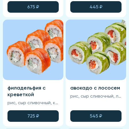
675
₽
445
₽
филадельфия с
авокадо с лососем
креветкой
рис, сыр сливочный, лосось, омлет тамаго, авокадо, соус унаги, кунжут, нори (соевый соус, васаби и имбирь не входят в состав блюда)
рис, сыр сливочный, креветка королевская, икра масаго, огурец, лосось, нори, соус манго-чили (соевый соус, васаби и имбирь не входят в состав блюда)
725
₽
545
₽