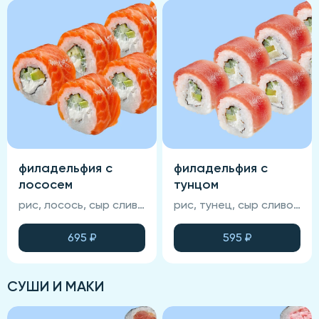
филадельфия с
филадельфия с
лососем
тунцом
рис, лосось, сыр сливочный, огурец, авокадо, нори (соевый соус, васаби и имбирь не входят в состав блюда)
рис, тунец, сыр сливочный, огурец, авокадо, нори, соус манго-чили (соевый соус, васаби и имбирь не входят в состав блюда)
695
₽
595
₽
СУШИ И МАКИ