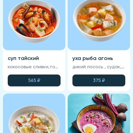
суп тайский
уха рыба агонь
кокосовые сливки,томатная основа, креветка, кальмар, лосось, судак, мидии, запеченный хлеб, зелень
дикий лосось , судак, морковь, картофель, помидор, специи, запеченный хлеб, зелень
565
₽
375
₽