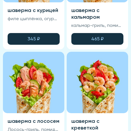
шаверма с курицей
шаверма с
кальмаром
филе цыплёнка, огурцы маринованные, пекинская капуста, соус спайси, соус фирменный, лаваш, помидоры
кальмар-гриль, помидор свежий, огурец свежий, зеленый салат, лаваш, соус спайси, соус фирменный.
345
₽
465
₽
шаверма с лососем
шаверма с
креветкой
Лосось-гриль, помидор свежий, огурец свежий, салат Айсберг, лаваш, соус Фирменный.