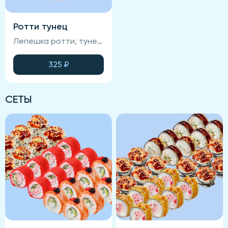
Ротти тунец
Лепешка ротти, тунец, яйцо, васаби, салат айсберг
325
₽
СЕТЫ