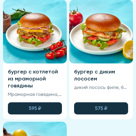
бургер с котлетой
бургер с диким
из мраморной
лососем
говядины
дикий лосось филе, булочка бриошь, овощи свежие, соус Рыба Агонь, соус медово-горчичный, соус фирменный.
Мраморная говядина, сыр чеддер, лук красный карамелизированный, булочка Бриошь, овощи свежие и маринованные, медово-горчичный и брусничный соус.
595
₽
575
₽