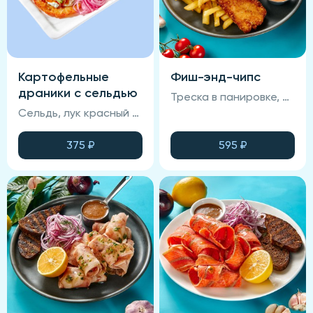
Картофельные
Фиш-энд-чипс
драники с сельдью
Треска в панировке, соус фирменный, соус спайси, картофель фри.
Сельдь, лук красный маринованный, сус горчичный, драники картофельные, зелень, огурцы маринованные, фирменный соус
375
₽
595
₽