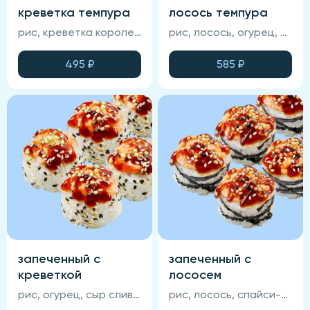
креветка темпура
лосось темпура
рис, креветка королевская, икра масаго, крабовый крем, сыр сливочный, темпура, нори, соус манго-чили (соевый соус, васаби и имбирь не входят в состав блюда)
рис, лосось, огурец, икра масаго, сыр сливочный, нори, темпурный кляр, соус манго-чили (соевый соус , васаби и имбирь не входят в состав блюда)
495
₽
585
₽
запеченный с
запеченный с
креветкой
лососем
рис, огурец, сыр сливочный, креветка королевская, унаги-соус, кунжут, нори, сырная шапка (соевый соус, васаби и имбирь не входят в состав блюда)
рис, лосось, спайси-соус, омлет тамаго, кунжут, нори, унаги-соус, сырная шапка (соевый соус, васаби и имбирь не входят в состав блюда)