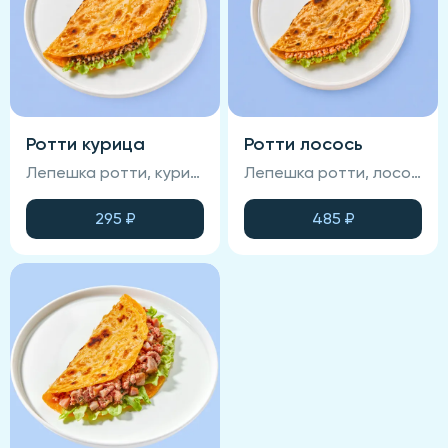
Ротти курица
Ротти лосось
Лепешка ротти, курица терияки, салат айсберг, древесные грибы
Лепешка ротти, лосось терияки, салат айсберг,
295
₽
485
₽