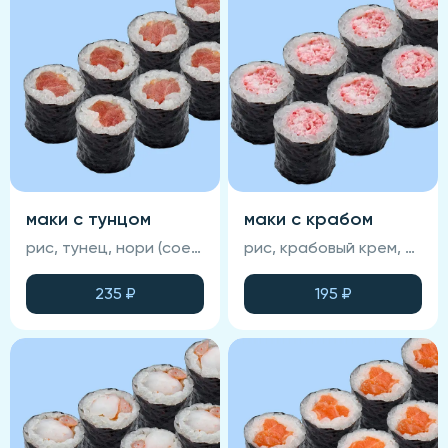
маки с тунцом
маки с крабом
рис, тунец, нори (соевый соус, васаби и имбирь не входят в состав блюда)
рис, крабовый крем, нори (соевый соус, васаби и имбирь не входят в состав блюда)
235
₽
195
₽