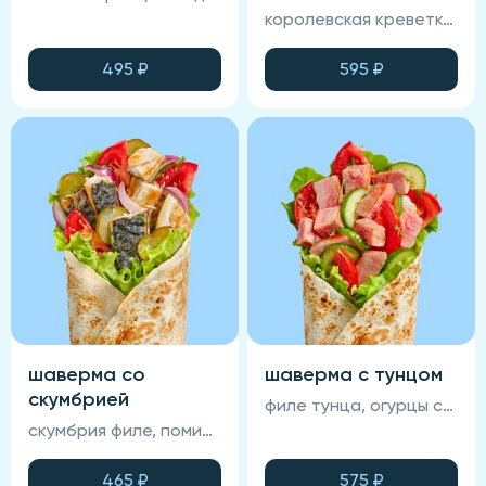
королевская креветка, помидор свежий, огурец свежий, зеленый салат, лаваш, соус спайси, соус фирменный
495
₽
595
₽
шаверма со
шаверма с тунцом
скумбрией
филе тунца, огурцы свежие, соус терияки, помидоры, зеленый салат, соус фирменный, лаваш
скумбрия филе, помидор свежий, лук красный маринованный, огурец маринованный, зеленый салат, лаваш, соус горчичный, соус томатный
465
₽
575
₽