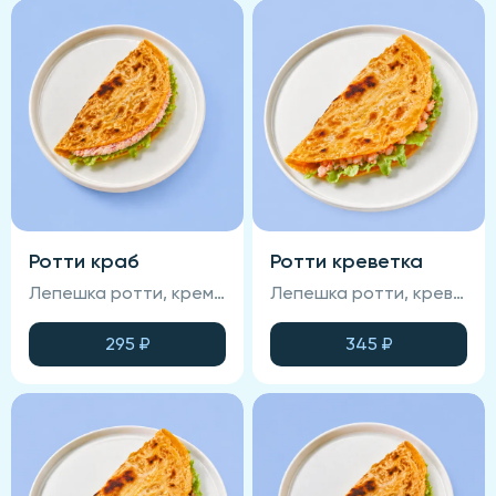
Ротти краб
Ротти креветка
Лепешка ротти, крем краб, манго чили, сатал айсберг
Лепешка ротти, креветка, салат айсбер, сливочный сыр
295
₽
345
₽