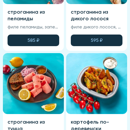
строганина из
строганина из
пеламиды
дикого лосося
филе пеламиды, запеченный хлеб, лук маринованный, фирменный соус, лимон
филе дикого лосося, запеченный хлеб, лук маринованный, фирменный соус, лимон
585
₽
595
₽
строганина из
картофель по-
тунца
деревенски