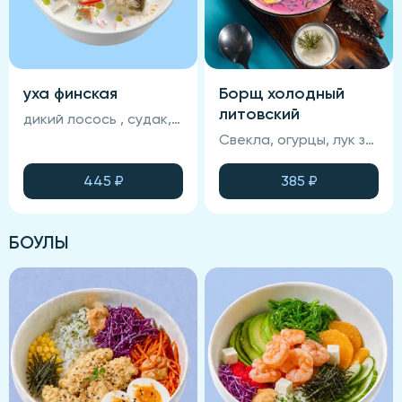
уха финская
Борщ холодный
литовский
дикий лосось , судак, морковь, картофель, помидор, специи, запеченный хлеб, зелень, сливки
Свекла, огурцы, лук зеленый, зелень, кефир, хрен, яйцо куриное, сметана, хлеб, картофельные дольки.
445
₽
385
₽
БОУЛЫ