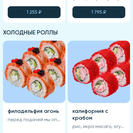
1 255
₽
1 795
₽
ХОЛОДНЫЕ РОЛЛЫ
филадельфия агонь
калифорния с
крабом
перед подачей мы опаливем ролл огнём, что придаёт ему особенный вкус! рис, нори, сыр сливочный, авокадо, огурец, лосось, унаги-соус,кунжут (соевый соус, васаби и имбирь не входят в состав блюда)
рис, икра масаго, огурец, авокадо, крабовый крем, нори (соевый соус, васаби и имбирь не входят в состав блюда)