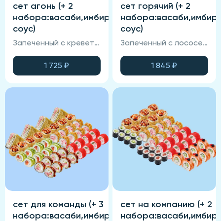
сет агонь (+ 2
сет горячий (+ 2
набора:васаби,имбирь,соевый
набора:васаби,имбирь
соус)
соус)
Запеченный с креветкой,калифорния крабом, филадельфия агонь.
Запеченный с лососем, запеченный с тунцом, креветка-темпура, чикен-темпура.
1 725
₽
1 845
₽
сет для команды (+ 3
сет на компанию (+ 2
набора:васаби,имбирь,соевый
набора:васаби,имбирь