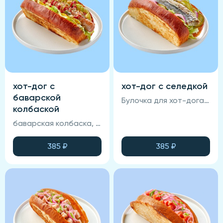
хот-дог с
хот-дог с селедкой
баварской
Булочка для хот-дога, филе сельди, лук красный маринованный, огурец маринованный, салат Айсберг, медово-горчичный соус, терияки.
колбаской
баварская колбаска, огурец маринованный, соус медово-горчичный, кетчуп, луковый кранч, булочка для хот дога.
385
₽
385
₽