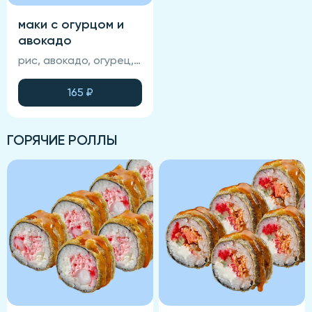
маки с огурцом и
авокадо
рис, авокадо, огурец, нори (соевый соус, васаби и имбирь не входят в состав блюда)
165
₽
ГОРЯЧИЕ РОЛЛЫ