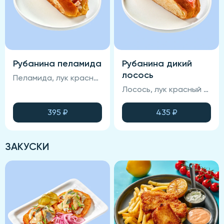
Рубанина пеламида
Рубанина дикий
лосось
Пеламида, лук красный маринованный, соус, зелень, булочка бриошь, лимон
Лосось, лук красный маринованный, соус, зелень, булочка бриошь, лимон
395
₽
435
₽
ЗАКУСКИ