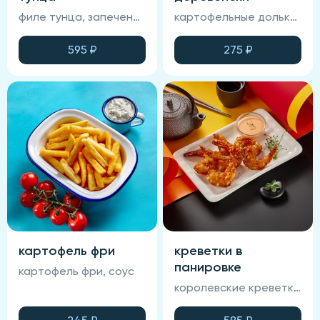
филе тунца, запеченный хлеб, лук маринованный, фирменный соус, лимон
картофельные дольки с фирменным соусом
595
₽
275
₽
картофель фри
креветки в
панировке
картофель фри, соус
королевские креветки, фирменная глазурь, соус спайси, панировка.