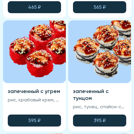
465
₽
565
₽
запеченный с угрем
запеченный с
тунцом
рис, крабовый крем, омлет тамаго, авокадо, икра масаго, унаги-соус, кунжут, угорь, нори, сырная шапка (соевый соус, васаби и имбирь не входят в состав блюда)
рис, тунец, спайси-соус, омлет тамаго, кунжут, нори, унаги-соус, сырная шапка (соевый соус, васаби и имбирь не входят в состав блюда)
595
₽
395
₽