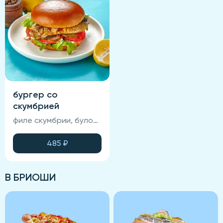
бургер со
скумбрией
филе скумбрии, булочка бриошь, маринованные огурцы, свежий помидор, салат айсберг, фирменный соус, томатный соус.
485
₽
В БРИОШИ