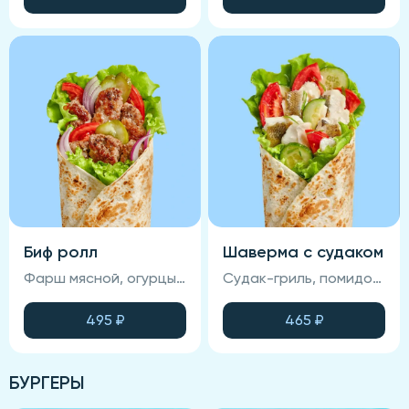
Биф ролл
Шаверма с судаком
Фарш мясной, огурцы маринованные, пекинская капуста, лук красный маринованный, соус для шавермы, соус фирменный, лаваш, помидоры
Судак-гриль, помидор, огурец свежий, салат Айсберг, лаваш, соус Фирменный.
495
₽
465
₽
БУРГЕРЫ