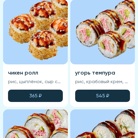
чикен ролл
угорь темпура
рис, цыплёнок, сыр сливочный, огурец, омлет тамаго, нори, соус унаги, стружка тунца, кунжут, сырная шапка (соевый соус , васаби и имбирь не входят в состав блюда)
рис, крабовый крем, авокадо, угорь, спайси-соус, унаги-соус, кунжут, нори, темпура (соевый соус, васаби и имбирь не входят в состав блюда)
365
₽
545
₽