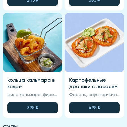
245
₽
585
₽
кольца кальмара в
Картофельные
кляре
драники с лососем
филе кальмара, фирменная глазурь, соус спайси, панировка.
Форель, соус горчичный, драник, зелень, огурцы свежие, соус фирменный.
395
₽
495
₽
СУПЫ