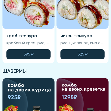
краб темпура
чикен темпура
крабовый крем, рис, авокадо, сыр сливочный, темпура, ика масаго, соус унаги, нори (соевый соус, васаби и имбирь не входят в состав блюда)
рис, цыплёнок, сыр сливочный, огурец, соус спайси, темпурный кляр, соус унаги, кунжут, нори (соевый соус , васаби и имбирь не входят в состав блюда)
395
₽
325
₽
ШАВЕРМЫ